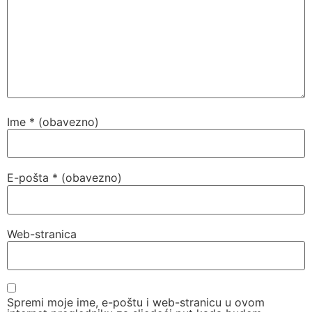
Ime
* (obavezno)
E-pošta
* (obavezno)
Web-stranica
Spremi moje ime, e-poštu i web-stranicu u ovom